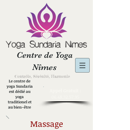
Centre
de Yoga
Nîmes
Contrôle, Sérénité, Harmonie
Le centre de
yoga Sundaria
​Appel Gratuit :
est dédié au
06.48.32.57.95
yoga
traditionel et
au bien-être
Massage